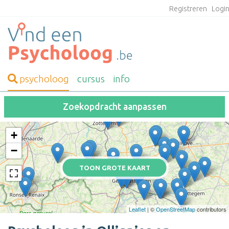
Registreren
Logi
psycholoog
cursus
info
Zoekopdracht aanpassen
+
−
TOON GROTE KAART
Leaflet
| ©
OpenStreetMap
contributors