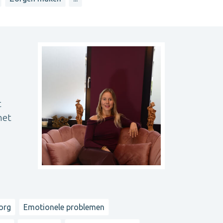
t
het
org
Emotionele problemen