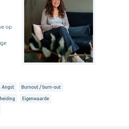
we op
ige
Angst
Burnout / burn-out
heiding
Eigenwaarde