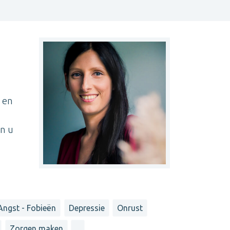
t en
n u
Angst - Fobieën
Depressie
Onrust
Zorgen maken
...