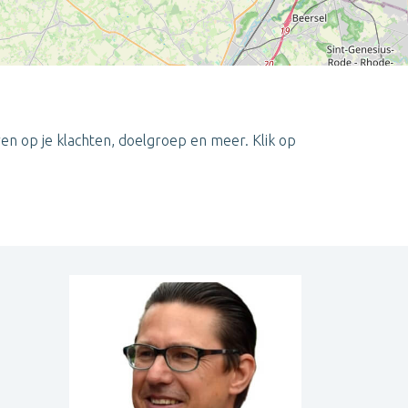
en op je klachten, doelgroep en meer. Klik op
Leaflet
| ©
OpenStreetMap
contributors