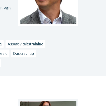
en van
g
Assertiviteitstraining
essie
Daderschap