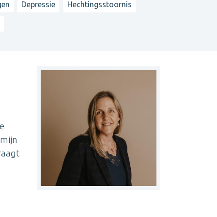
gen
Depressie
Hechtingsstoornis
.
he
 mijn
raagt