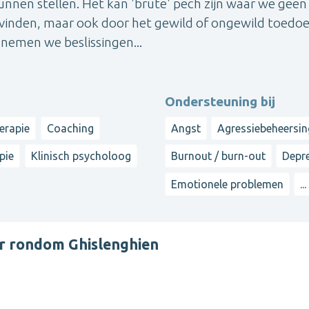
unnen stellen. Het kan 'brute' pech zijn waar we geen
n vinden, maar ook door het gewild of ongewild toedo
 nemen we beslissingen...
Ondersteuning bij
erapie
Coaching
Angst
Agressiebeheersin
pie
Klinisch psycholoog
Burnout / burn-out
Depr
Emotionele problemen
...
r rondom Ghislenghien