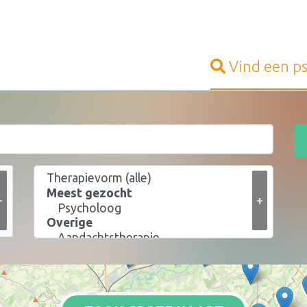
Vind een
p
+
+