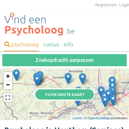
Registreren
Logi
psycholoog
cursus
info
Zoekopdracht aanpassen
+
−
TOON GROTE KAART
Leaflet
| ©
OpenStreetMap
contributors