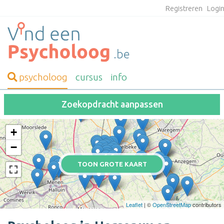
Registreren
Logi
psycholoog
cursus
info
Zoekopdracht aanpassen
+
−
TOON GROTE KAART
Leaflet
| ©
OpenStreetMap
contributors