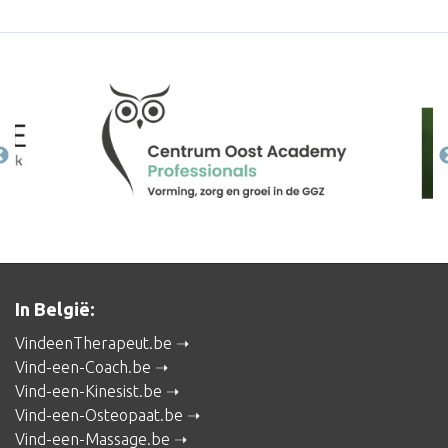
In België:
VindeenTherapeut.be
Vind-een-Coach.be
Vind-een-Kinesist.be
Vind-een-Osteopaat.be
Vind-een-Massage.be