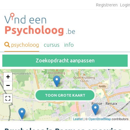
Registreren
Logi
psycholoog
cursus
info
Zoekopdracht aanpassen
+
−
TOON GROTE KAART
Leaflet
| ©
OpenStreetMap
contributors