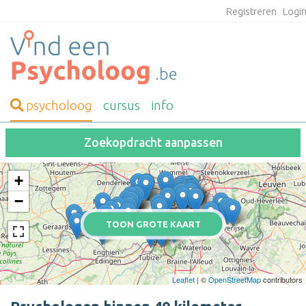
Registreren
Logi
psycholoog
cursus
info
Zoekopdracht aanpassen
+
−
TOON GROTE KAART
Leaflet
| ©
OpenStreetMap
contributors