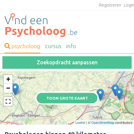
Registreren
Logi
psycholoog
cursus
info
Zoekopdracht aanpassen
+
−
TOON GROTE KAART
Leaflet
| ©
OpenStreetMap
contributors