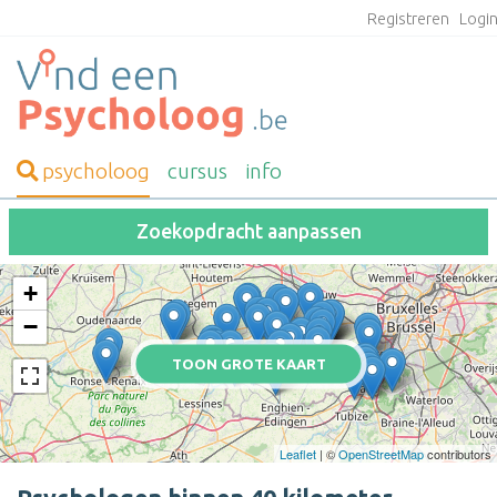
Registreren
Logi
psycholoog
cursus
info
Zoekopdracht aanpassen
+
−
TOON GROTE KAART
Leaflet
| ©
OpenStreetMap
contributors