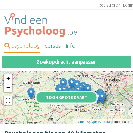
Registreren
Logi
psycholoog
cursus
info
Zoekopdracht aanpassen
+
−
TOON GROTE KAART
Leaflet
| ©
OpenStreetMap
contributors