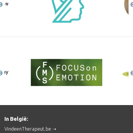
In België:
VindeenTherapeut.be