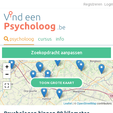
Registreren
Logi
psycholoog
cursus
info
Zoekopdracht aanpassen
+
−
TOON GROTE KAART
Leaflet
| ©
OpenStreetMap
contributors