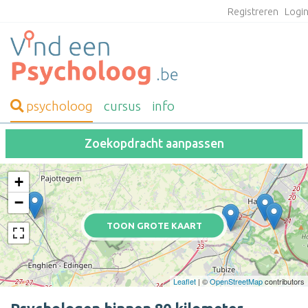
Registreren
Logi
psycholoog
cursus
info
Zoekopdracht aanpassen
+
−
TOON GROTE KAART
Leaflet
| ©
OpenStreetMap
contributors