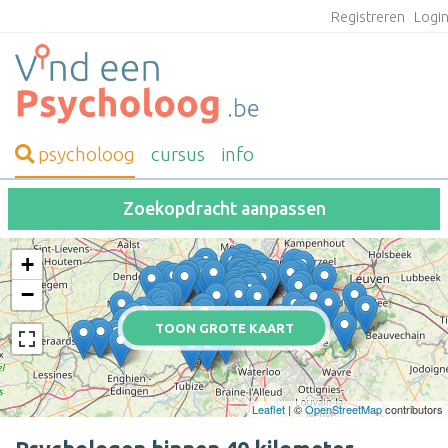
Registreren
Logi
psycholoog
cursus
info
Zoekopdracht aanpassen
+
−
TOON GROTE KAART
Leaflet
| ©
OpenStreetMap
contributors