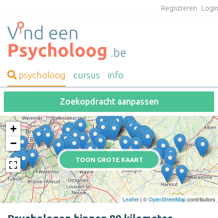
Registreren
Logi
psycholoog
cursus
info
Zoekopdracht aanpassen
+
−
TOON GROTE KAART
Leaflet
| ©
OpenStreetMap
contributors