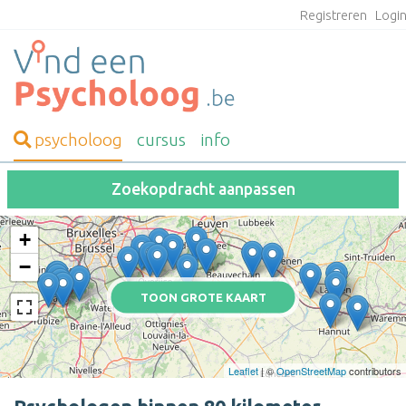
Registreren
Logi
psycholoog
cursus
info
Zoekopdracht aanpassen
+
−
TOON GROTE KAART
Leaflet
| ©
OpenStreetMap
contributors