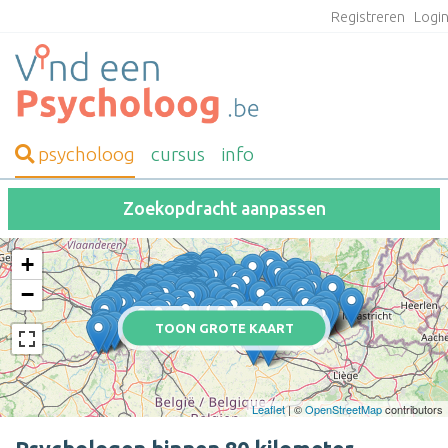
Registreren
Logi
psycholoog
cursus
info
Zoekopdracht aanpassen
+
−
TOON GROTE KAART
Leaflet
| ©
OpenStreetMap
contributors