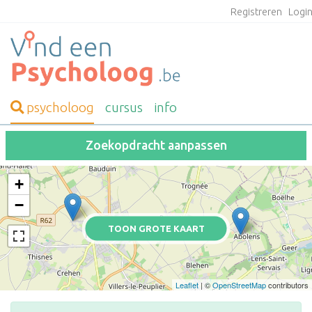
Registreren
Logi
psycholoog
cursus
info
Zoekopdracht aanpassen
+
−
TOON GROTE KAART
Leaflet
| ©
OpenStreetMap
contributors