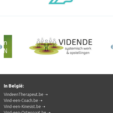
In België:
VindeenTherapeut.be
Vind-een-Coach.be
Vind-een-Kinesist.be
Vind-een-Osteopaat.be