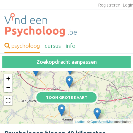
Registreren
Logi
psycholoog
cursus
info
Zoekopdracht aanpassen
+
−
TOON GROTE KAART
Leaflet
| ©
OpenStreetMap
contributors