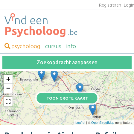
Registreren
Logi
psycholoog
cursus
info
Zoekopdracht aanpassen
+
−
TOON GROTE KAART
Leaflet
| ©
OpenStreetMap
contributors