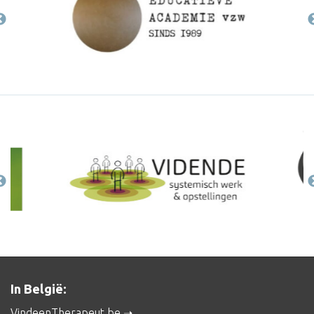
In België:
VindeenTherapeut.be