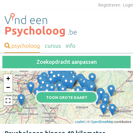
Registreren
Logi
psycholoog
cursus
info
Zoekopdracht aanpassen
+
−
TOON GROTE KAART
Leaflet
| ©
OpenStreetMap
contributors