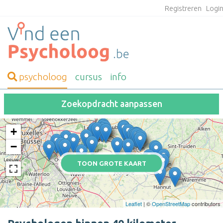
Registreren
Logi
psycholoog
cursus
info
Zoekopdracht aanpassen
+
−
TOON GROTE KAART
Leaflet
| ©
OpenStreetMap
contributors