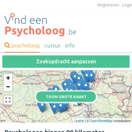
Registreren
Logi
psycholoog
cursus
info
Zoekopdracht aanpassen
+
−
TOON GROTE KAART
Leaflet
| ©
OpenStreetMap
contributors