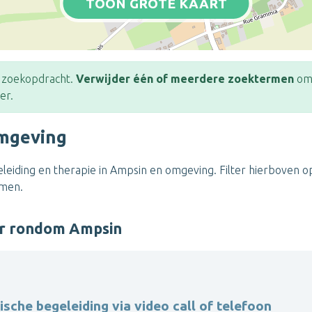
TOON GROTE KAART
e zoekopdracht.
Verwijder één of meerdere zoektermen
om 
er.
omgeving
eiding en therapie in Ampsin en omgeving. Filter hierboven op
emen.
er rondom Ampsin
sche begeleiding via video call of telefoon