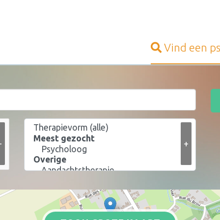
Vind een
p
+
+