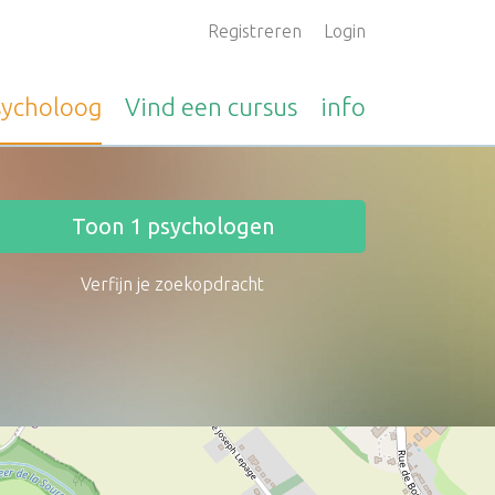
Registreren
Login
sycholoog
Vind een
cursus
info
Toon
1
psychologen
Verfijn je zoekopdracht