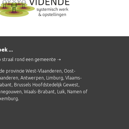
ek ...
 straal rond een gemeente
 de provincie
West-Vlaanderen
,
Oost-
aanderen
,
Antwerpen
,
Limburg
,
Vlaams-
abant
,
Brussels Hoofdstedelijk Gewest
,
negouwen
,
Waals-Brabant
,
Luik
,
Namen
of
xemburg
.