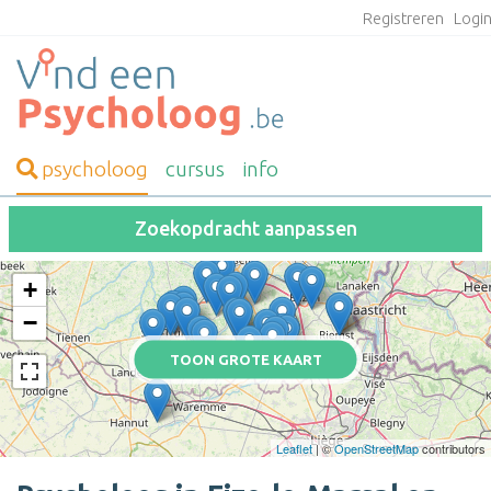
Registreren
Logi
psycholoog
cursus
info
Zoekopdracht aanpassen
+
−
TOON GROTE KAART
Leaflet
| ©
OpenStreetMap
contributors