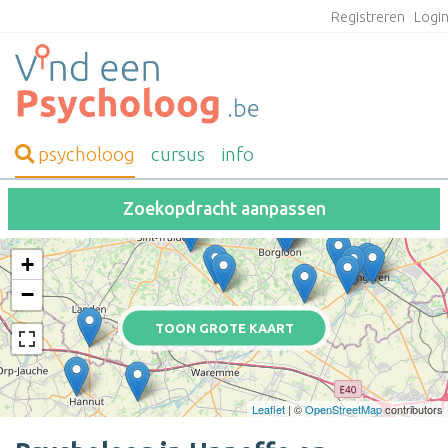
Registreren
Logi
psycholoog
cursus
info
Zoekopdracht aanpassen
+
−
TOON GROTE KAART
Leaflet
| ©
OpenStreetMap
contributors