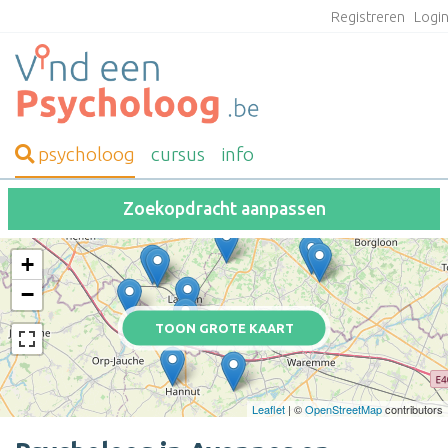
Registreren
Logi
psycholoog
cursus
info
Zoekopdracht aanpassen
+
−
TOON GROTE KAART
Leaflet
| ©
OpenStreetMap
contributors