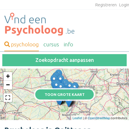
Registreren
Logi
psycholoog
cursus
info
Zoekopdracht aanpassen
+
−
TOON GROTE KAART
Leaflet
| ©
OpenStreetMap
contributors