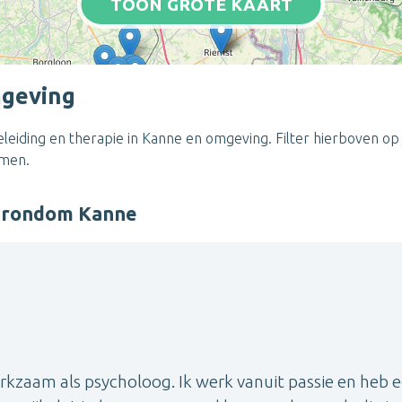
TOON GROTE KAART
mgeving
eiding en therapie in Kanne en omgeving. Filter hierboven op 
emen.
r rondom Kanne
erkzaam als psycholoog. Ik werk vanuit passie en heb 