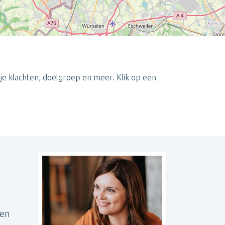
je klachten, doelgroep en meer. Klik op een
Leaflet
| ©
OpenStreetMap
contributors
een