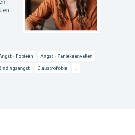
 en
t en
Angst - Fobieën
Angst - Paniekaanvallen
Bindingsangst
Claustrofobie
...