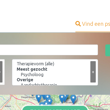
Vind een
p
+
+