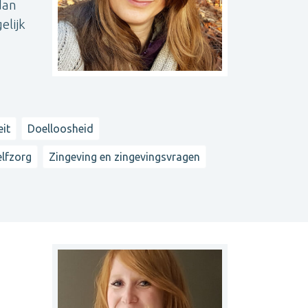
dan
elijk
eit
Doelloosheid
elfzorg
Zingeving en zingevingsvragen