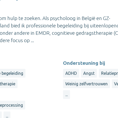
om hulp te zoeken. Als psycholoog in België en GZ-
and bied ik professionele begeleiding bij uiteenlopen
gt onder andere in EMDR, cognitieve gedragstherapie (
ere focus op ...
Ondersteuning bij
e begeleiding
ADHD
Angst
Relatiep
therapie
Weinig zelfvertrouwen
Ve
...
reprocessing
...