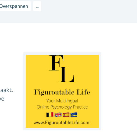
Overspannen
...
maakt.
we