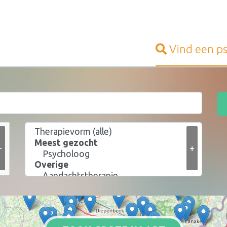
Vind een
p
+
+