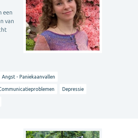
n een
an van
cht
Angst - Paniekaanvallen
Communicatieproblemen
Depressie