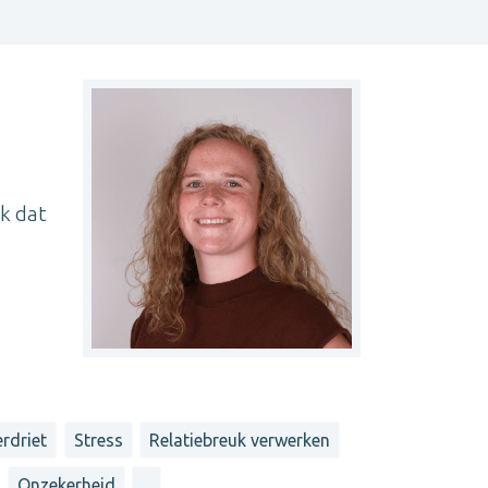
jk dat
rdriet
Stress
Relatiebreuk verwerken
Onzekerheid
...