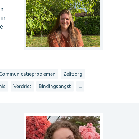
in
 in
de
Communicatieproblemen
Zelfzorg
nis
Verdriet
Bindingsangst
...