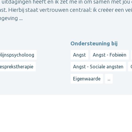
ke uitdagingen heeft en ik zet me in om samen met jou
st. Hierbij staat vertrouwen centraal: ik creëer een vei
eving ...
Ondersteuning bij
elijnspsycholoog
Angst
Angst - Fobieën
esprekstherapie
Angst - Sociale angsten
Eigenwaarde
...