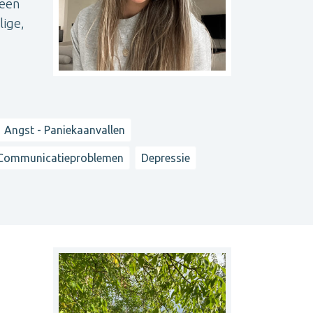
 een
lige,
Angst - Paniekaanvallen
Communicatieproblemen
Depressie