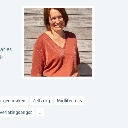
aties
ok
orgen maken
Zelfzorg
Midlifecrisis
Verlatingsangst
...