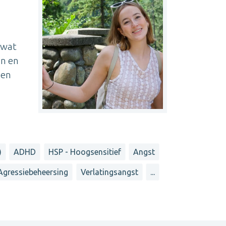
s wat
an en
een
)
ADHD
HSP - Hoogsensitief
Angst
Agressiebeheersing
Verlatingsangst
...