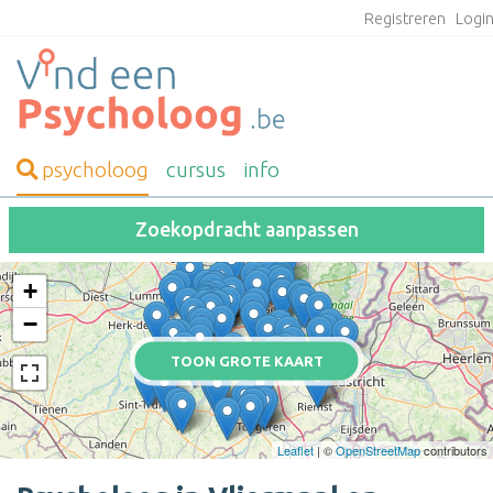
Registreren
Logi
psycholoog
cursus
info
Zoekopdracht aanpassen
+
−
TOON GROTE KAART
Leaflet
| ©
OpenStreetMap
contributors