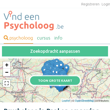
Registreren
Logi
psycholoog
cursus
info
Zoekopdracht aanpassen
+
−
TOON GROTE KAART
Leaflet
| ©
OpenStreetMap
contributors