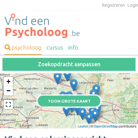
Registreren
Logi
psycholoog
cursus
info
Zoekopdracht aanpassen
+
−
TOON GROTE KAART
Leaflet
| ©
OpenStreetMap
contributors