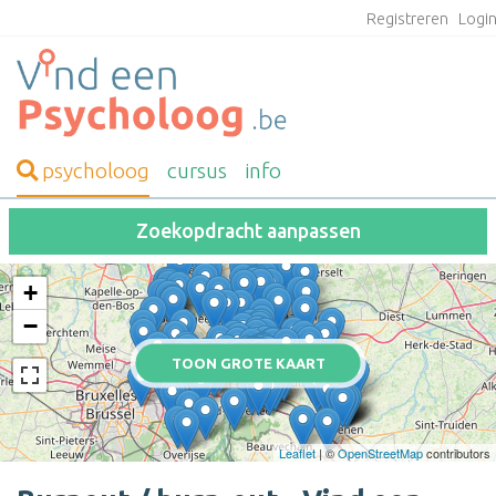
Registreren
Logi
psycholoog
cursus
info
Zoekopdracht aanpassen
+
−
TOON GROTE KAART
Leaflet
| ©
OpenStreetMap
contributors