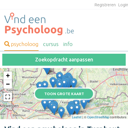
Registreren
Logi
psycholoog
cursus
info
Zoekopdracht aanpassen
+
−
TOON GROTE KAART
Leaflet
| ©
OpenStreetMap
contributors