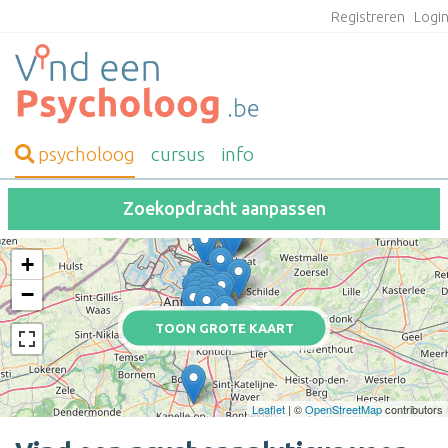
Registreren
Logi
psycholoog
cursus
info
Zoekopdracht aanpassen
+
−
TOON GROTE KAART
Leaflet
| ©
OpenStreetMap
contributors