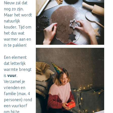
Nieuw zal dat
nog zo zijn.
Maar het wordt
natuurlijk
kouder. Tijd om
het dus wat
warmer aan en
in te pakken!
Een element
dat letterlijk
warmte brengt
is
vuur
.
Verzamel je
vrienden en
familie (max. 4
personen) rond
een vuurkorf
om bij te