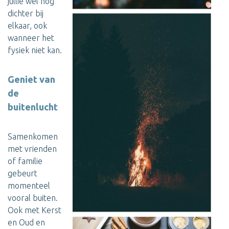
jullie wel nog
dichter bij
elkaar, ook
wanneer het
fysiek niet kan.
Geniet van
de
buitenlucht
Samenkomen
met vrienden
of familie
gebeurt
momenteel
vooral buiten.
Ook met Kerst
en Oud en