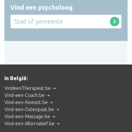
Vind een psycholoog
In België:
VindeenTherapeut.be
Vind-een-Coach.be
Vind-een-Kinesist.be
Vind-een-Osteopaat.be
Vind-een-Massage.be
Vind-een-Alternatief.be