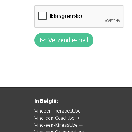
Verzend e-mail
In België:
VindeenTherapeut.be
Vind-een-Coach.be
Vind-een-Kinesist.be