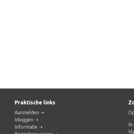
Praktische links
Zo
Aanmelden
Op
Inloggen
In
Informatie
Vl