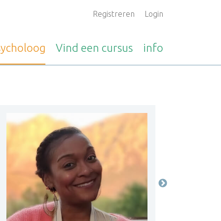
Registreren
Login
sycholoog
Vind een
cursus
info