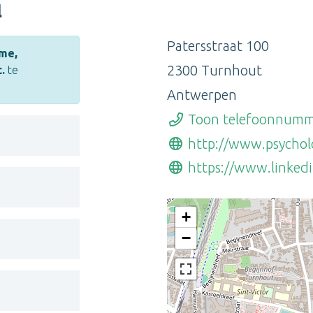
l
Patersstraat 100
me,
2300 Turnhout
.
te
Antwerpen
Toon telefoonnum
http://www.psychol
https://www.linkedi
+
−