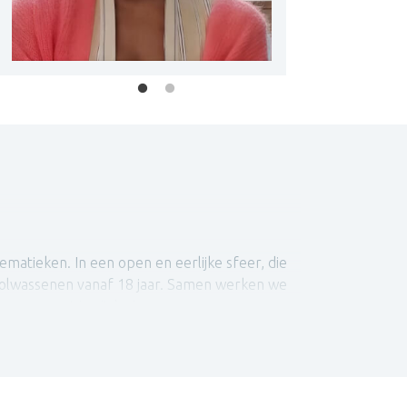
matieken. In een open en eerlijke sfeer, die
 volwassenen vanaf 18 jaar. Samen werken we
 gaan met je uitdagingen.
ring opgedaan in uiteenlopende therapeutische
sie tot opvoedingsvragen en
atie van elke cliënt. Daarnaast blijf ik