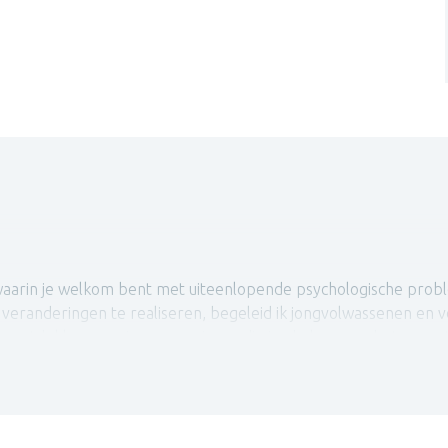
 waarin je welkom bent met uiteenlopende psychologische proble
e veranderingen te realiseren, begeleid ik jongvolwassenen en
n ontdekken we nieuwe manieren die jou helpen om beter om te
e Klinische Kinder- en Jeugdpsychologie heb ik jarenlange erva
 cliënten, elk met hun unieke uitdagingen, van angst en depres
grijk het is om mijn begeleiding af te stemmen op de unieke situ