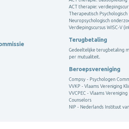
ACT therapie: verdiepingscur
Therapeutisch Psychologisc
Neuropsychologisch onderzoe
Verdiepingscursus WISC-V (in
Terugbetaling
commissie
Gedeeltelijke terugbetaling mo
per mutualiteit.
Beroepsvereniging
Compsy - Psychologen Comm
VVKP - Vlaams Vereniging Kli
VVCPEC - Vlaams Vereniging 
Counselors
NIP - Nederlands Instituut v