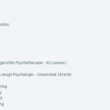
kosten
tgerichte Psychotherapie - KU Leuven (
n Jeugd Psychologie - Universiteit Utrecht
ring
g
ek
ng