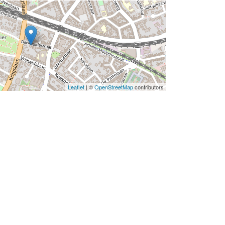
Leaflet
| ©
OpenStreetMap
contributors