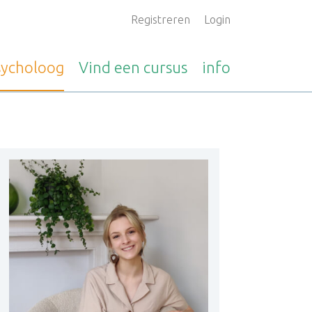
Registreren
Login
sycholoog
Vind een
cursus
info