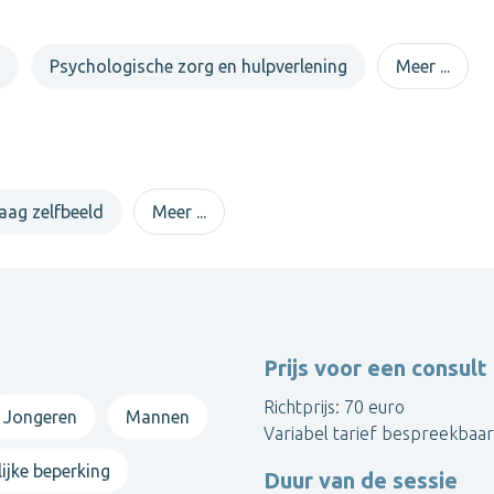
nalyse
e
Psychologische zorg en hulpverlening
Meer ...
Contacteer Laurine
aag zelfbeeld
Meer ...
Toon alle psychologen
Prijs voor een consult
Richtprijs: 70 euro
Jongeren
Mannen
Variabel tarief bespreekbaar
ijke beperking
Duur van de sessie