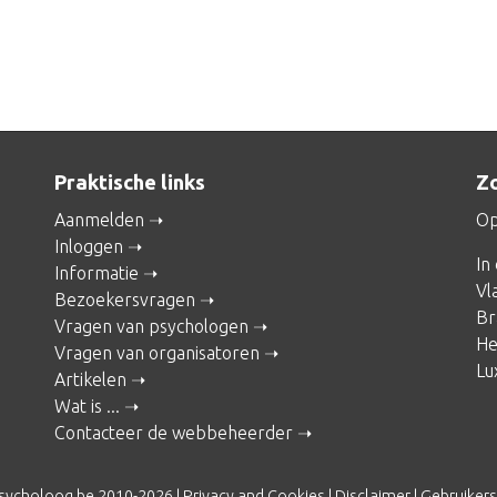
Praktische links
Zo
Aanmelden
Op
Inloggen
In
Informatie
Vl
Bezoekersvragen
Br
Vragen van psychologen
He
Vragen van organisatoren
Lu
Artikelen
Wat is ...
Contacteer de webbeheerder
sycholoog.be 2010-2026 |
Privacy and Cookies
|
Disclaimer
|
Gebruiker