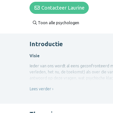
Contacteer Laurine
Toon alle psychologen
Introductie
Visie
Ieder van ons wordt al eens geconfronteerd m
verleden, het nu, de toekomst) als over die 
antwoord op deze vragen, wat psychische klac
Samen gaan we op zoek naar een gemeenschappel
Lees verder
Het leven is een zoektocht, net zoals therapie. 
een eerste verkennend gesprek in. Samen maken
Indien je contact opneemt via vind-een-psycho