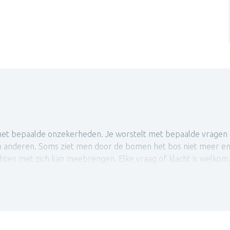
et bepaalde onzekerheden. Je worstelt met bepaalde vragen ov
van anderen. Soms ziet men door de bomen het bos niet meer en
hten met zich kan meebrengen. Elke vraag of klacht is welkom
ijke taal, ter verheldering van je klachten, om zo meer grip 
Het is belangrijk dat jij je goed voelt bij mij, als in de prakti
 we ruimte, waar je voor jezelf kan kiezen en stil kan staan bi
loog, vergeet zeker niet je spam-folder in het oog te houden.