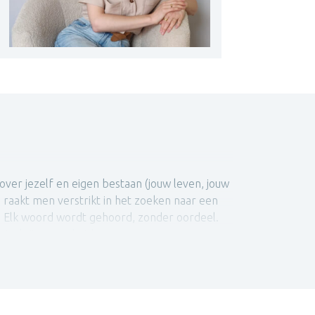
er jezelf en eigen bestaan (jouw leven, jouw
 raakt men verstrikt in het zoeken naar een
. Elk woord wordt gehoord, zonder oordeel.
te krijgen op het leven.
jk. Neem gerust contact op, dan plannen we samen
j wat er diep vanbinnen in je omgaat.