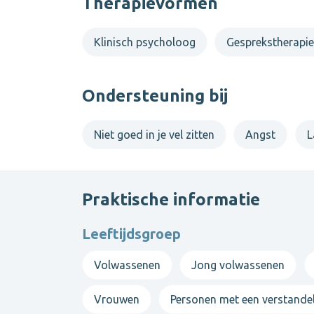
Therapievormen
Laurine Bogaerts
Privépraktijk voor Psychotherapie en Psychoa
Klinisch psycholoog
Gesprekstherapi
Diksmuidestraat 2, 9000 Gent
Ondersteuning bij
Niet goed in je vel zitten
Angst
L
Praktische informatie
Leeftijdsgroep
Volwassenen
Jong volwassenen
Vrouwen
Personen met een verstandel