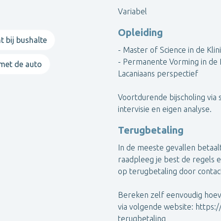
Variabel
Opleiding
t bij bushalte
- Master of Science in de Kli
- Permanente Vorming in de P
 met de auto
Lacaniaans perspectief
Voortdurende bijscholing via s
intervisie en eigen analyse.
Terugbetaling
In de meeste gevallen betaal
raadpleeg je best de regels 
op terugbetaling door contac
Bereken zelf eenvoudig hoeve
via volgende website: http
terugbetaling