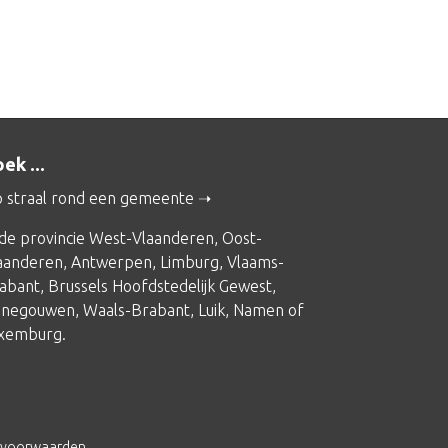
ek ...
 straal rond een gemeente
 de provincie
West-Vlaanderen
,
Oost-
aanderen
,
Antwerpen
,
Limburg
,
Vlaams-
abant
,
Brussels Hoofdstedelijk Gewest
,
negouwen
,
Waals-Brabant
,
Luik
,
Namen
of
xemburg
.
svoorwaarden