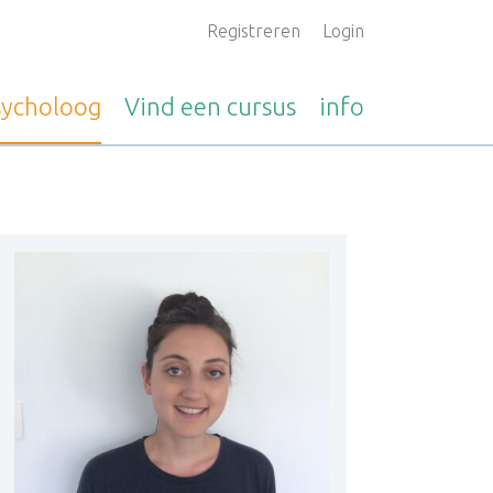
Registreren
Login
sycholoog
Vind een
cursus
info