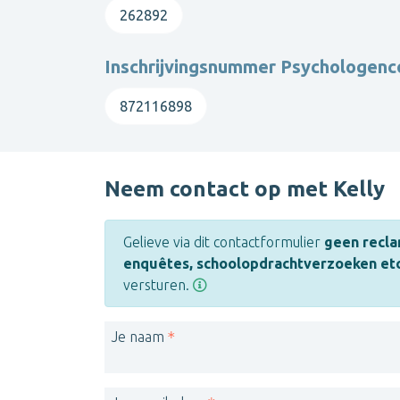
persoonlijkheidsproblematieken, moeder -en b
262892
Sinds acht jaar heb ik een eigen praktijk waar
op maat van de cliënt
.
Inschrijvingsnummer Psychologen
Ik volgde twee jaar opleiding in het postgradu
aansluit bij muziektherapie.
872116898
Momenteel werk ik als volledig zelfstandige (
Neem contact op met Kelly
Gelieve via dit contactformulier
geen recla
enquêtes, schoolopdrachtverzoeken etc
versturen.
Je naam