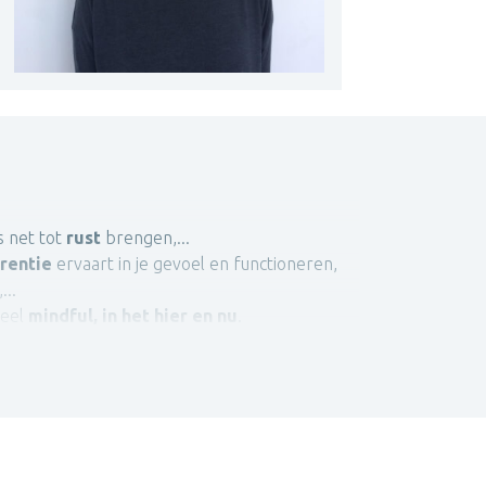
s net tot
rust
brengen,...
rentie
ervaart in je gevoel en functioneren,
...
heel
mindful, in het hier en nu
.
estructureerde manier.
 thema’s duidelijker en hanteerbaar worden.
 van de cliënt.