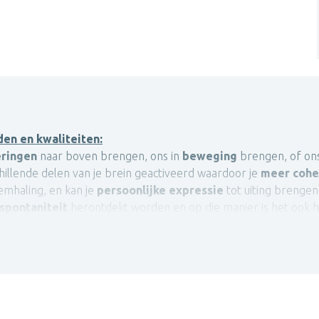
en en kwaliteiten:
eringen
naar boven brengen, ons in
beweging
brengen, of on
hillende delen van je brein geactiveerd waardoor je
meer cohe
demhaling, en kan je
persoonlijke expressie
tot uiting brengen,
 spontaniteit
herontdekt worden en op die manier is het ook 
n in een sociale setting op gedragsniveau op een veilige en g
rachtig middel om in therapie in te zetten zodat persoonlijke
nde werkvormen, steeds aangepast aan de noden en voorkeuren
anier waarop we te werk gaan.