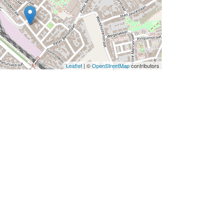
Leaflet
| ©
OpenStreetMap
contributors