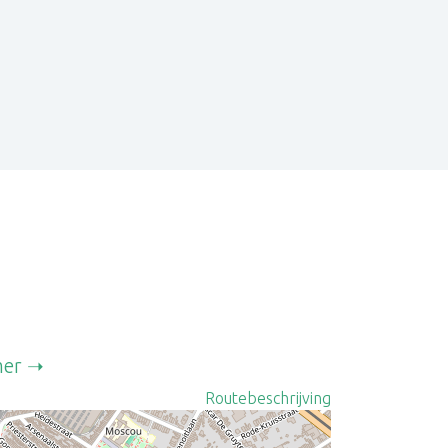
combineer in een
gepersonaliseerde aanpak
e aanpak die ik in mijn sessies toepas en vlot
mer
Routebeschrijving