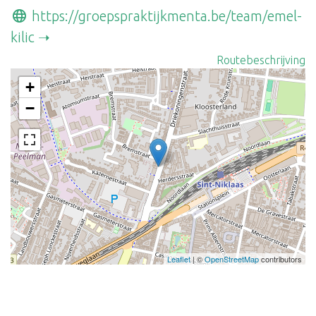
https://groepspraktijkmenta.be/team/emel-
kilic
Routebeschrijving
+
−
Leaflet
| ©
OpenStreetMap
contributors