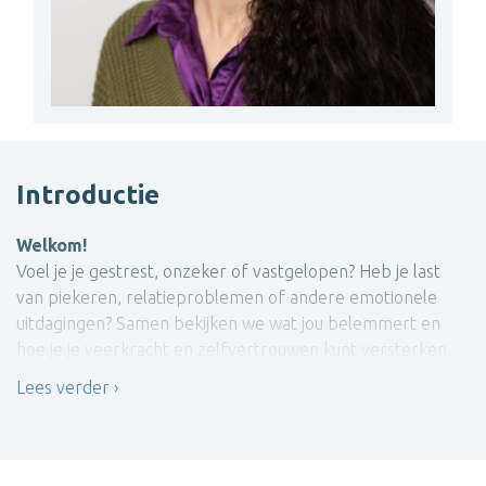
Introductie
Welkom!
Voel je je gestrest, onzeker of vastgelopen? Heb je last
van piekeren, relatieproblemen of andere emotionele
uitdagingen? Samen bekijken we wat jou belemmert en
hoe je je veerkracht en zelfvertrouwen kunt versterken.
Lees verder
Wat je van mij kan verwachten: