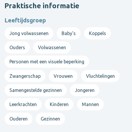
of stuur een WhatsApp-bericht / e-mail. Samen
Praktische informatie
bekijken we welke vorm van begeleiding het beste
bij jou past.
Leeftijdsgroep
Talen:
Jong volwassenen
Baby's
Koppels
Nederlands, Türkçe en English – zowel online als in de
praktijk, zodat je in de taal die voor jou het meest
Ouders
Volwassenen
comfortabel is je verhaal kunt delen.
Personen met een visuele beperking
Contacteer Emel
Zwangerschap
Vrouwen
Vluchtelingen
Toon alle psychologen
Samengestelde gezinnen
Jongeren
Leerkrachten
Kinderen
Mannen
Ouderen
Gezinnen