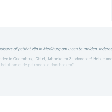
uisarts of patiënt zijn in Mediburg om u aan te melden. Iedere
nden in Oudenbrug, Gistel, Jabbeke en Zandvoorde? Heb je nood 
uw helpt om oude patronen te doorbreken?
gratief perspectief.
Deze therapierichting vertrekt vanuit een
en onze geest, emoties, lichaam, gedrag, omgeving en zingevin
l wetenschappelijk onderbouwde als ervaringsgerichte psychot