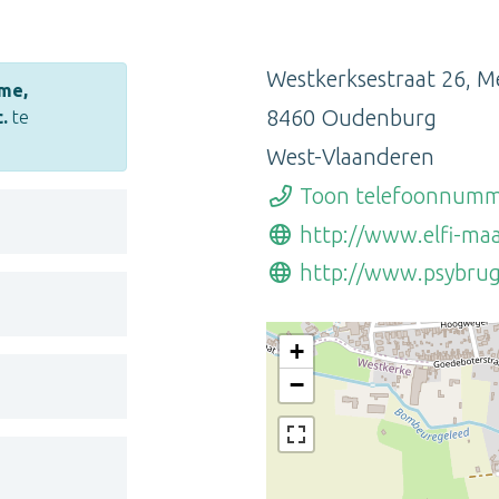
Westkerksestraat 26, M
me,
8460 Oudenburg
.
te
West-Vlaanderen
Toon telefoonnum
http://www.elfi-maa
http://www.psybrug
+
−