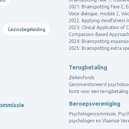
 mij terecht!
2021: Brainspotting Fase 2, 
Voice dialogue, module 2, Voic
Contacteer Elfi
2022. Applying mindfulness i
2023: Clinical Application of
Gezinsbegeleiding
Compassion-Based Approach
Toon alle psychologen
2024: Brainspotting expansio
2025: Brainspotting extra spe
Terugbetaling
Ziekenfonds
Geconventioneerd psycholoog:
komt voor een terugbetaling 
Beroepsvereniging
commissie
Psychologencommissie, Psych
psychologen en Vlaamse Vere