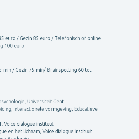
ensbeschouwingen en religies.
85 euro / Gezin 85 euro / Telefonisch of online
ng 100 euro
 gegaan naar advies.
5 min / Gezin 75 min/ Brainspotting 60 tot
aar.
en/ziekte),
hoogzwangere / pas bevallen
sychologie, Universiteit Gent
n hoogbegaafdheid.
ding, interactionele vormgeving, Educatieve
 Voice dialogue instituut
melden kan via de website van PsyBrugge.
ue en het lichaam, Voice dialogue instituut
ieve Academie