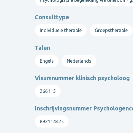
Als je nog verdere vragen hebt, kan je altijd bij
Consulttype
Individuele therapie
Groepstherapie
Talen
Engels
Nederlands
Visumnummer klinisch psycholoog
266115
Inschrijvingsnummer Psychologen
892114425