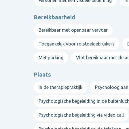
Personen met een visuele beperking
M
Bereikbaarheid
Zingeving
Bereikbaar met openbaar vervoer
Daarnaast heb ik een kennis en ervaring met ve
Doelgroep
Toegankelijk voor rolstoelgebruikers
Je kan bij mij terecht indien jouw huisarts ps
Met parking
Vlot bereikbaar met de a
De doelgroep waarin ik gespecialiseerd in ben 
Plaats
Therapie aan huis
is mogelijk in Oudenburg
vrouwen
.
In de therapiepraktijk
Psycholoog aan
Daarnaast heb ik ervaring opgebouwd in het
Psychologische begeleiding in de buitenluc
Info
Psychologische begeleiding via video call
Meer info vind je terug op mijn website. Ik g
Psychologische begeleiding via telefoon - 