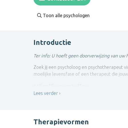
Toon alle psychologen
Introductie
Ter info: U hoeft geen doorverwijzing van uw h
Zoek jij een psycholoog en psychotherapeut vi
moeilijke levensfase of een therapeut die jo
Mijzelf voorstellen
Lees verder
Als klinisch psychologe werk ik vanuit
een inte
hier-en-nu.
Integratie betekent de verbinding leggen tuss
Therapievormen
Integratieve psychotherapie integreert zowe