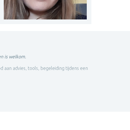
en is welkom.
aan advies, tools, begeleiding tijdens een
 holistisch perspectief op mens-zijn vanuit het
g.
herapievormen. En het vertrekt ook
vanuit