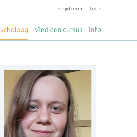
Registreren
Login
sycholoog
Vind een
cursus
info