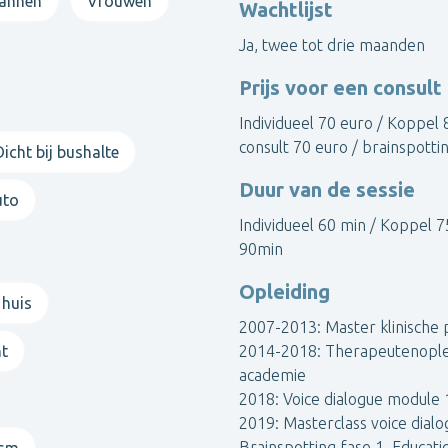
annen
Vrouwen
Wachtlijst
Ja, twee tot drie maanden
Prijs voor een consult
rschillende vormen van zingeving, filosofie, spiritualiteit, lev
Individueel 70 euro / Koppel 
consult 70 euro / brainspotti
Dicht bij bushalte
Duur van de sessie
ychotherapie heeft aangeraden of als je zelfstandig op zoek bent
uto
Individueel 60 min / Koppel 7
zijn
jongvolwassenen vanaf 18 jaar en volwassenen tot 65 j
90min
 centrum voor personen met een
fysieke beperking
(aangebor
Opleiding
 huis
2007-2013: Master klinische p
 afstemmen van psychotherapie bij personen met
ADHD, HSP e
ht
2014-2018: Therapeutenoplei
academie
2018: Voice dialogue module 1,
eef ook therapie in Brugge in de groepspraktijk PsyBrugge, aan
2019: Masterclass voice dialog
Brainspotting fase 1, Educat
gsm