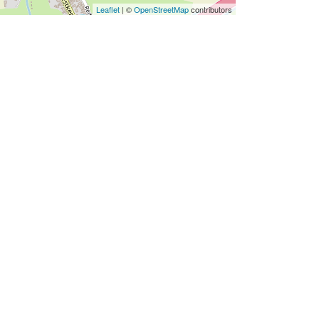
Leaflet
| ©
OpenStreetMap
contributors