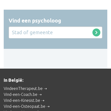
Vind een psycholoog
In België:
VindeenTherapeut.be
Vind-een-Coach.be
Vind-een-Kinesist.be
Vind-een-Osteopaat.be