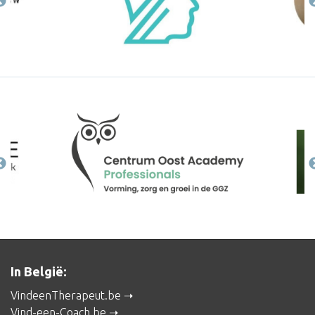
In België:
VindeenTherapeut.be
Vind-een-Coach.be