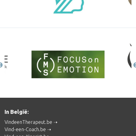
In België:
VindeenTherapeut.be
Vind-een-Coach.be