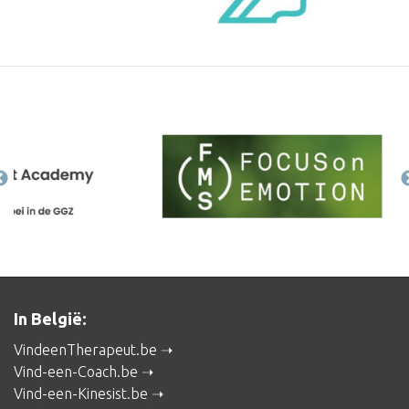
In België:
VindeenTherapeut.be
Vind-een-Coach.be
Vind-een-Kinesist.be