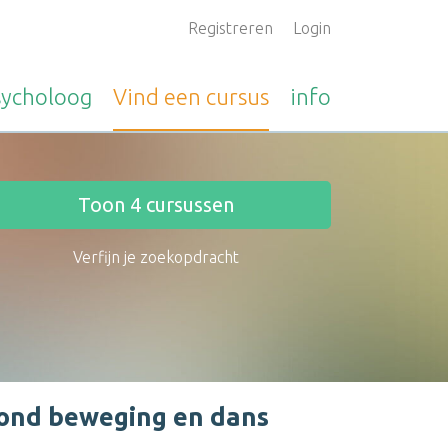
Registreren
Login
sycholoog
Vind een
cursus
info
Toon
4
cursussen
Verfijn je zoekopdracht
 rond beweging en dans