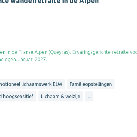
hte wandelretraite in de Alpen
 in de Franse Alpen (Queyras). Ervaringsgerichte retraite vo
hologen. Januari 2027.
motioneel lichaamswerk ELW
Familieopstellingen
d hoogsensitief
Lichaam & welzijn
...