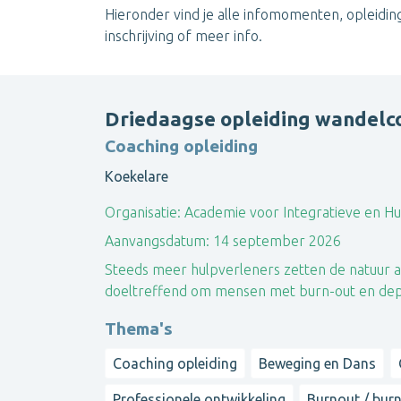
Hieronder vind je alle infomomenten, opleidinge
inschrijving of meer info.
Driedaagse opleiding wandelc
Coaching opleiding
Koekelare
Organisatie:
Academie voor Integratieve en Hu
Aanvangsdatum:
14 september 2026
Steeds meer hulpverleners zetten de natuur als
doeltreffend om mensen met burn-out en depre
Thema's
Coaching opleiding
Beweging en Dans
Professionele ontwikkeling
Burnout / bur