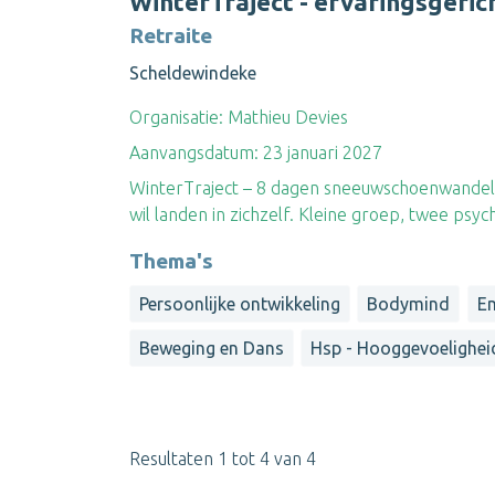
WinterTraject - ervaringsgeric
Retraite
Scheldewindeke
Organisatie:
Mathieu Devies
Aanvangsdatum:
23 januari 2027
WinterTraject – 8 dagen sneeuwschoenwandelen
wil landen in zichzelf. Kleine groep, twee psyc
Thema's
Persoonlijke ontwikkeling
Bodymind
E
Beweging en Dans
Hsp - Hooggevoelighei
Resultaten 1 tot 4 van 4