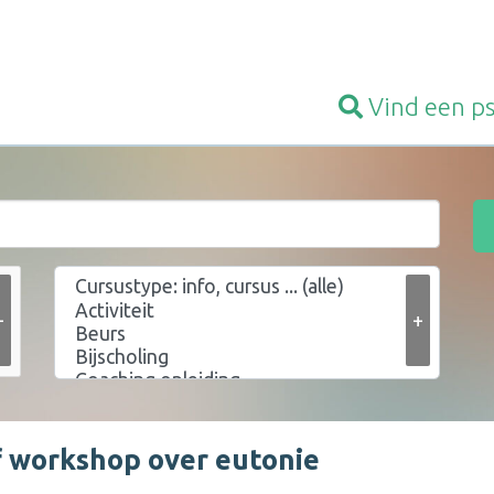
Vind een
p
+
+
f workshop over eutonie