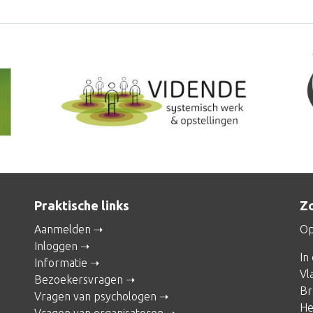
Praktische links
Zo
Aanmelden
Op
Inloggen
In
Informatie
Vl
Bezoekersvragen
Br
Vragen van psychologen
He
Vragen van organisatoren