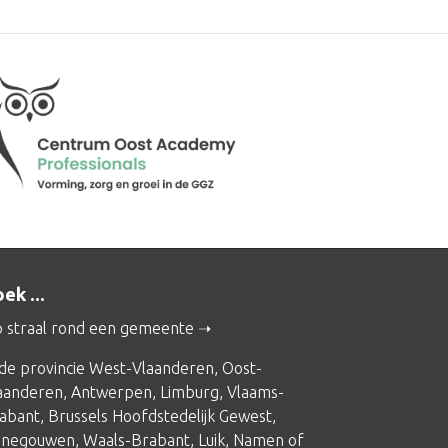
ek ...
 straal rond een gemeente
 de provincie
West-Vlaanderen
,
Oost-
aanderen
,
Antwerpen
,
Limburg
,
Vlaams-
abant
,
Brussels Hoofdstedelijk Gewest
,
negouwen
,
Waals-Brabant
,
Luik
,
Namen
of