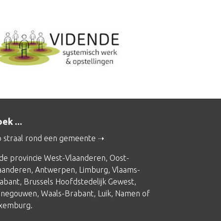
ek ...
 straal rond een gemeente
 de provincie
West-Vlaanderen
,
Oost-
aanderen
,
Antwerpen
,
Limburg
,
Vlaams-
abant
,
Brussels Hoofdstedelijk Gewest
,
negouwen
,
Waals-Brabant
,
Luik
,
Namen
of
xemburg
.