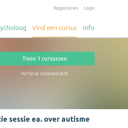
Registreren
Login
sycholoog
Vind een
cursus
info
Toon
1
cursussen
Verfijn je zoekopdracht
ie sessie ea. over autisme